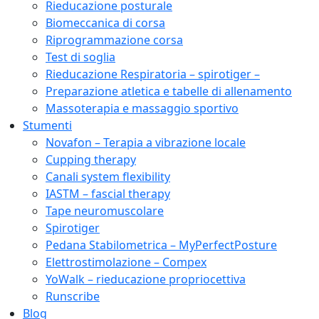
Rieducazione posturale
Biomeccanica di corsa
Riprogrammazione corsa
Test di soglia
Rieducazione Respiratoria – spirotiger –
Preparazione atletica e tabelle di allenamento
Massoterapia e massaggio sportivo
Stumenti
Novafon – Terapia a vibrazione locale
Cupping therapy
Canali system flexibility
IASTM – fascial therapy
Tape neuromuscolare
Spirotiger
Pedana Stabilometrica – MyPerfectPosture
Elettrostimolazione – Compex
YoWalk – rieducazione propriocettiva
Runscribe
Blog