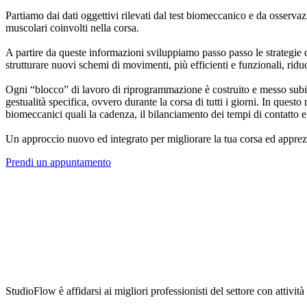
Partiamo dai dati oggettivi rilevati dal test biomeccanico e da osservazion
muscolari coinvolti nella corsa.
A partire da queste informazioni sviluppiamo passo passo le strategie 
strutturare nuovi schemi di movimenti, più efficienti e funzionali, rid
Ogni “blocco” di lavoro di riprogrammazione è costruito e messo subito
gestualità specifica, ovvero durante la corsa di tutti i giorni. In qu
biomeccanici quali la cadenza, il bilanciamento dei tempi di contatto e 
Un approccio nuovo ed integrato per migliorare la tua corsa ed apprezz
Prendi un appuntamento
StudioFlow è affidarsi ai migliori professionisti del settore con attivit