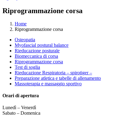
Riprogrammazione corsa
Home
Riprogrammazione corsa
Osteopatia
Myofascial postural balance
Rieducazione posturale
Biomeccanica di corsa
Riprogrammazione corsa
Test di soglia
Rieducazione Respiratoria – spirotiger –
Preparazione atletica e tabelle di allenamento
Massoterapia e massaggio sportivo
Orari di apertura
Lunedì – Venerdì
Sabato – Domenica