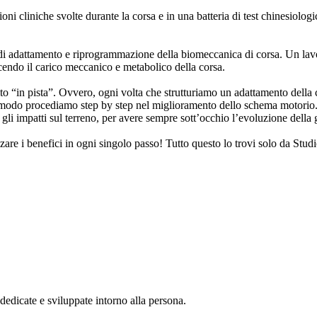
i cliniche svolte durante la corsa e in una batteria di test chinesiologici 
di adattamento e riprogrammazione della biomeccanica di corsa. Un lavor
ucendo il carico meccanico e metabolico della corsa.
 “in pista”. Ovvero, ogni volta che strutturiamo un adattamento della cor
esto modo procediamo step by step nel miglioramento dello schema motorio
gli impatti sul terreno, per avere sempre sott’occhio l’evoluzione della g
are i benefici in ogni singolo passo! Tutto questo lo trovi solo da Stud
à dedicate e sviluppate intorno alla persona.