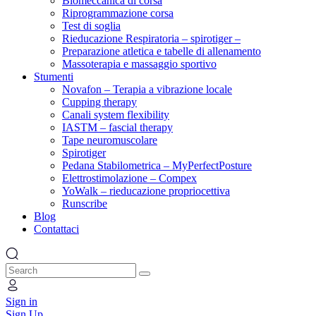
Biomeccanica di corsa
Riprogrammazione corsa
Test di soglia
Rieducazione Respiratoria – spirotiger –
Preparazione atletica e tabelle di allenamento
Massoterapia e massaggio sportivo
Stumenti
Novafon – Terapia a vibrazione locale
Cupping therapy
Canali system flexibility
IASTM – fascial therapy
Tape neuromuscolare
Spirotiger
Pedana Stabilometrica – MyPerfectPosture
Elettrostimolazione – Compex
YoWalk – rieducazione propriocettiva
Runscribe
Blog
Contattaci
Search
Sign in
Sign Up