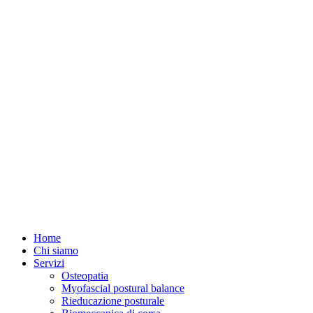
Skip
to
content
Home
Chi siamo
Servizi
Osteopatia
Myofascial postural balance
Rieducazione posturale