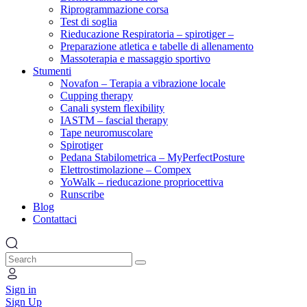
Riprogrammazione corsa
Test di soglia
Rieducazione Respiratoria – spirotiger –
Preparazione atletica e tabelle di allenamento
Massoterapia e massaggio sportivo
Stumenti
Novafon – Terapia a vibrazione locale
Cupping therapy
Canali system flexibility
IASTM – fascial therapy
Tape neuromuscolare
Spirotiger
Pedana Stabilometrica – MyPerfectPosture
Elettrostimolazione – Compex
YoWalk – rieducazione propriocettiva
Runscribe
Blog
Contattaci
Search
Sign in
Sign Up