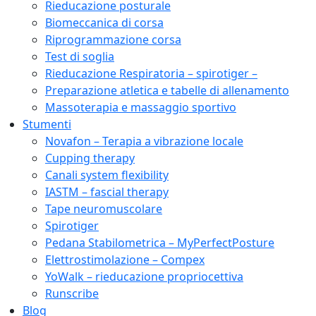
Rieducazione posturale
Biomeccanica di corsa
Riprogrammazione corsa
Test di soglia
Rieducazione Respiratoria – spirotiger –
Preparazione atletica e tabelle di allenamento
Massoterapia e massaggio sportivo
Stumenti
Novafon – Terapia a vibrazione locale
Cupping therapy
Canali system flexibility
IASTM – fascial therapy
Tape neuromuscolare
Spirotiger
Pedana Stabilometrica – MyPerfectPosture
Elettrostimolazione – Compex
YoWalk – rieducazione propriocettiva
Runscribe
Blog