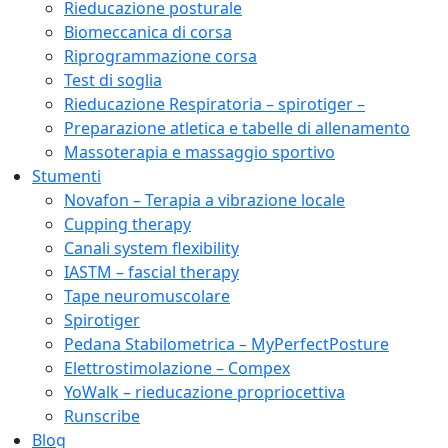
Rieducazione posturale
Biomeccanica di corsa
Riprogrammazione corsa
Test di soglia
Rieducazione Respiratoria – spirotiger –
Preparazione atletica e tabelle di allenamento
Massoterapia e massaggio sportivo
Stumenti
Novafon – Terapia a vibrazione locale
Cupping therapy
Canali system flexibility
IASTM – fascial therapy
Tape neuromuscolare
Spirotiger
Pedana Stabilometrica – MyPerfectPosture
Elettrostimolazione – Compex
YoWalk – rieducazione propriocettiva
Runscribe
Blog