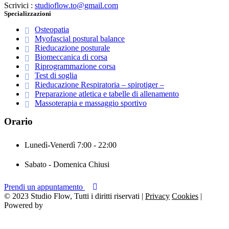
Scrivici :
studioflow.to@gmail.com
Specializzazioni
Osteopatia
Myofascial postural balance
Rieducazione posturale
Biomeccanica di corsa
Riprogrammazione corsa
Test di soglia
Rieducazione Respiratoria – spirotiger –
Preparazione atletica e tabelle di allenamento
Massoterapia e massaggio sportivo
Orario
Lunedì-Venerdì
7:00 - 22:00
Sabato - Domenica
Chiusi
Prendi un appuntamento
© 2023 Studio Flow, Tutti i diritti riservati |
Privacy
Cookies
|
Powered by