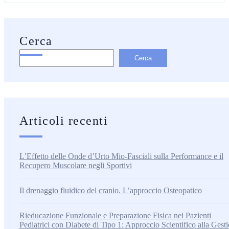
Cerca
Cerca
Articoli recenti
L’Effetto delle Onde d’Urto Mio-Fasciali sulla Performance e il
Recupero Muscolare negli Sportivi
Il drenaggio fluidico del cranio. L’approccio Osteopatico
Rieducazione Funzionale e Preparazione Fisica nei Pazienti
Pediatrici con Diabete di Tipo 1: Approccio Scientifico alla Gest