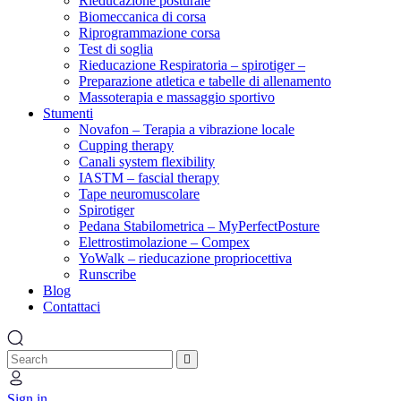
Rieducazione posturale
Biomeccanica di corsa
Riprogrammazione corsa
Test di soglia
Rieducazione Respiratoria – spirotiger –
Preparazione atletica e tabelle di allenamento
Massoterapia e massaggio sportivo
Stumenti
Novafon – Terapia a vibrazione locale
Cupping therapy
Canali system flexibility
IASTM – fascial therapy
Tape neuromuscolare
Spirotiger
Pedana Stabilometrica – MyPerfectPosture
Elettrostimolazione – Compex
YoWalk – rieducazione propriocettiva
Runscribe
Blog
Contattaci
Sign in