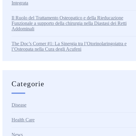
Integrata
Il Ruolo del Trattamento Osteopatico e della Rieducazione
Funzionale a supporto della chirurgia nella Diastasi dei Retti
Addominali
The Doc’s Corner #1: La Sinergia tra l’Otorinolaringoiatra e
l’Osteopata nella Cura degli Acufeni
Categorie
Disease
Health Care
News