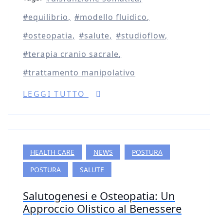
equilibrio
modello fluidico
osteopatia
salute
studioflow
terapia cranio sacrale
trattamento manipolativo
LEGGI TUTTO
HEALTH CARE
NEWS
POSTURA
POSTURA
SALUTE
Salutogenesi e Osteopatia: Un
Approccio Olistico al Benessere