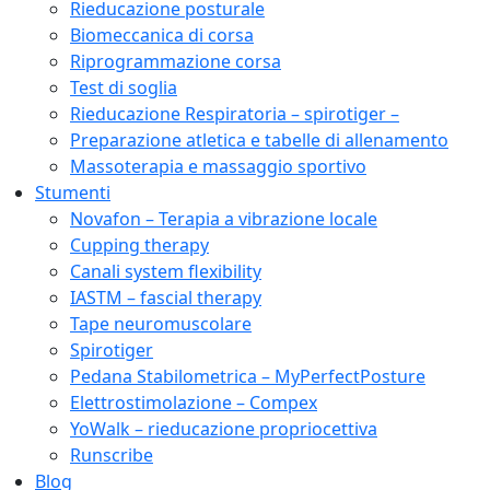
Rieducazione posturale
Biomeccanica di corsa
Riprogrammazione corsa
Test di soglia
Rieducazione Respiratoria – spirotiger –
Preparazione atletica e tabelle di allenamento
Massoterapia e massaggio sportivo
Stumenti
Novafon – Terapia a vibrazione locale
Cupping therapy
Canali system flexibility
IASTM – fascial therapy
Tape neuromuscolare
Spirotiger
Pedana Stabilometrica – MyPerfectPosture
Elettrostimolazione – Compex
YoWalk – rieducazione propriocettiva
Runscribe
Blog